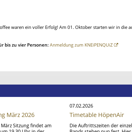
fee waren ein voller Erfolg! Am 01. Oktober starten wir in die a
r bis zu vier Personen:
Anmeldung zum KNEiPENQUiZ
07.02.2026
ung März 2026
Timetable HöpenAir
 März Sitzung findet am
Die Auftrittszeiten der einz
 um 19.30 Uhr in der
Bands stehen nun fest. Hier