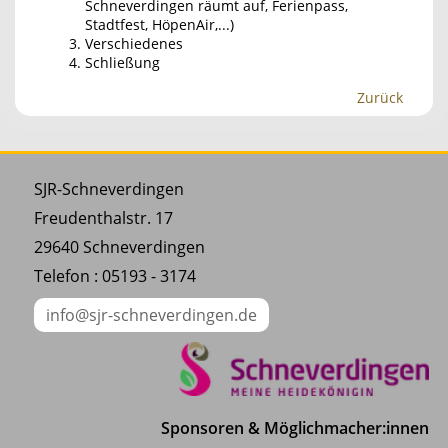
Schneverdingen räumt auf, Ferienpass,
Stadtfest, HöpenAir,...)
Verschiedenes
Schließung
Zurück
SJR-Schneverdingen
Freudenthalstr. 17
29640 Schneverdingen
Telefon : 05193 - 3174
info@sjr-schneverdingen.de
Sponsoren & Möglichmacher:innen